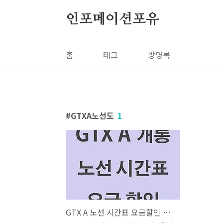
본문 바로가기
인포메이션포유
홈
태그
방명록
GTXA노선도
1
GTX A 노선 시간표 요금할인 노선도 빠르게 <요약>