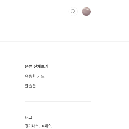
분류 전체보기
유용한 카드
알뜰폰
태그
경기패스
K패스