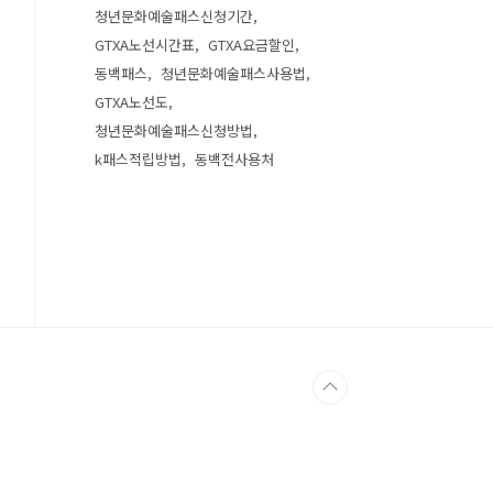
청년문화예술패스신청기간
GTXA노선시간표
GTXA요금할인
동백패스
청년문화예술패스사용법
GTXA노선도
청년문화예술패스신청방법
k패스적립방법
동백전사용처